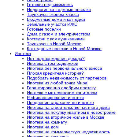
Готовая недвижимость
Недорогие коттеджные поселки
Таунхаусы эконом-класса
Бюджетные дома и коттеджи
Земельные участки ИЖС
Готовые поселки
Дома с газом и электричеством
Коттеджи с коммуникациями
Таунхаусы в Новой Москве
Коттеджные поселки в Новой Москве
Ипотека
Нет подтверждения дохода?
Ипотека с господдержкой
Ипотека без первоначального взноса
Плохая кредитная история?
Подобрать недвижимость от партнёров
Ипотека из любой точки Мира
Гарантированно одобрим ипотеку
Ипотека с материнским капиталом
Рефинансирование ипотеки
Продление страховки по ипотеке
Ипотека на строительство частного дома
Ипотека на покупку квартиры в новостройке
Ипотека на вторичное жилье в Москве
Ипотека на комнату
Ипотека на дом
Ипотека на коммерческую недвижимость
Ипотека на таунхаус