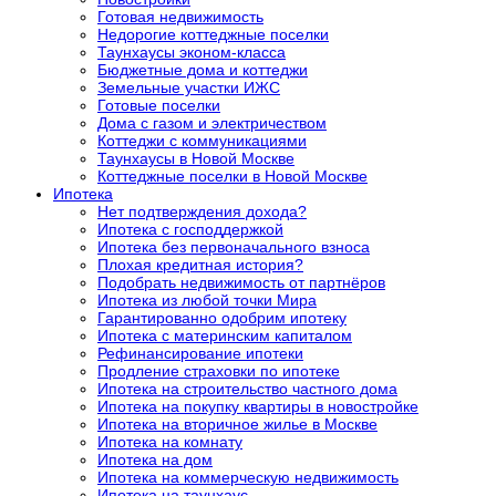
Готовая недвижимость
Недорогие коттеджные поселки
Таунхаусы эконом-класса
Бюджетные дома и коттеджи
Земельные участки ИЖС
Готовые поселки
Дома с газом и электричеством
Коттеджи с коммуникациями
Таунхаусы в Новой Москве
Коттеджные поселки в Новой Москве
Ипотека
Нет подтверждения дохода?
Ипотека с господдержкой
Ипотека без первоначального взноса
Плохая кредитная история?
Подобрать недвижимость от партнёров
Ипотека из любой точки Мира
Гарантированно одобрим ипотеку
Ипотека с материнским капиталом
Рефинансирование ипотеки
Продление страховки по ипотеке
Ипотека на строительство частного дома
Ипотека на покупку квартиры в новостройке
Ипотека на вторичное жилье в Москве
Ипотека на комнату
Ипотека на дом
Ипотека на коммерческую недвижимость
Ипотека на таунхаус