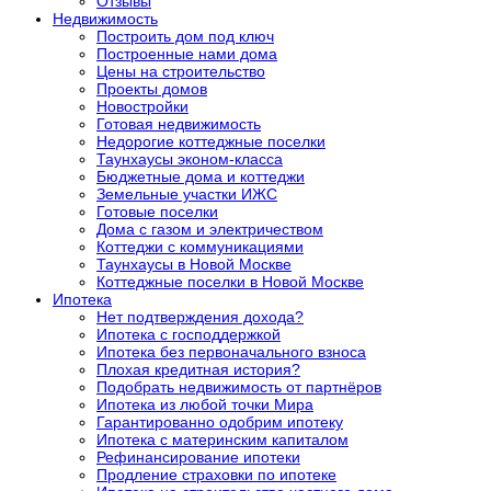
Отзывы
Недвижимость
Построить дом под ключ
Построенные нами дома
Цены на строительство
Проекты домов
Новостройки
Готовая недвижимость
Недорогие коттеджные поселки
Таунхаусы эконом-класса
Бюджетные дома и коттеджи
Земельные участки ИЖС
Готовые поселки
Дома с газом и электричеством
Коттеджи с коммуникациями
Таунхаусы в Новой Москве
Коттеджные поселки в Новой Москве
Ипотека
Нет подтверждения дохода?
Ипотека с господдержкой
Ипотека без первоначального взноса
Плохая кредитная история?
Подобрать недвижимость от партнёров
Ипотека из любой точки Мира
Гарантированно одобрим ипотеку
Ипотека с материнским капиталом
Рефинансирование ипотеки
Продление страховки по ипотеке