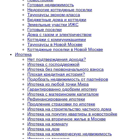
Готовая недвижимость
Недорогие коттеджные поселки
Таунхаусы эконом-класса
Бюджетные дома и коттеджи
Земельные участки ИЖС
Готовые поселки
Дома с газом и электричеством
Коттеджи с коммуникациями
Таунхаусы в Новой Москве
Коттеджные поселки в Новой Москве
Ипотека
Нет подтверждения дохода?
Ипотека с господдержкой
Ипотека без первоначального взноса
Плохая кредитная история?
Подобрать недвижимость от партнёров
Ипотека из любой точки Мира
Гарантированно одобрим ипотеку
Ипотека с материнским капиталом
Рефинансирование ипотеки
Продление страховки по ипотеке
Ипотека на строительство частного дома
Ипотека на покупку квартиры в новостройке
Ипотека на вторичное жилье в Москве
Ипотека на комнату
Ипотека на дом
Ипотека на коммерческую недвижимость
Ипотека на таунхаус