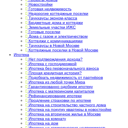
Новостройки
Готовая недвижимость
Недорогие коттеджные поселки
Таунхаусы эконом-класса
Бюджетные дома и коттеджи
Земельные участки ИЖС
Готовые поселки
Дома с газом и электричеством
Коттеджи с коммуникациями
Таунхаусы в Новой Москве
Коттеджные поселки в Новой Москве
Ипотека
Нет подтверждения дохода?
Ипотека с господдержкой
Ипотека без первоначального взноса
Плохая кредитная история?
Подобрать недвижимость от партнёров
Ипотека из любой точки Мира
Гарантированно одобрим ипотеку
Ипотека с материнским капиталом
Рефинансирование ипотеки
Продление страховки по ипотеке
Ипотека на строительство частного дома
Ипотека на покупку квартиры в новостройке
Ипотека на вторичное жилье в Москве
Ипотека на комнату
Ипотека на дом
Ипотека на коммерческую недвижимость