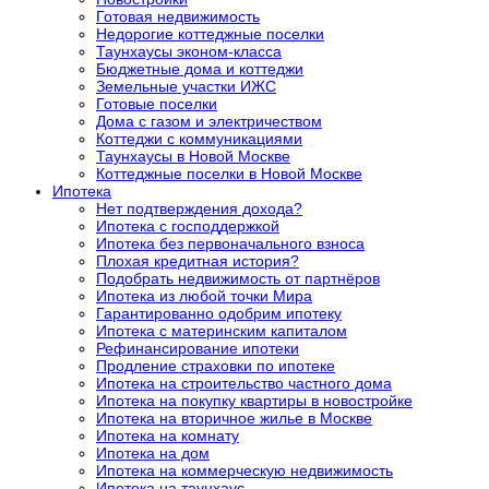
Готовая недвижимость
Недорогие коттеджные поселки
Таунхаусы эконом-класса
Бюджетные дома и коттеджи
Земельные участки ИЖС
Готовые поселки
Дома с газом и электричеством
Коттеджи с коммуникациями
Таунхаусы в Новой Москве
Коттеджные поселки в Новой Москве
Ипотека
Нет подтверждения дохода?
Ипотека с господдержкой
Ипотека без первоначального взноса
Плохая кредитная история?
Подобрать недвижимость от партнёров
Ипотека из любой точки Мира
Гарантированно одобрим ипотеку
Ипотека с материнским капиталом
Рефинансирование ипотеки
Продление страховки по ипотеке
Ипотека на строительство частного дома
Ипотека на покупку квартиры в новостройке
Ипотека на вторичное жилье в Москве
Ипотека на комнату
Ипотека на дом
Ипотека на коммерческую недвижимость
Ипотека на таунхаус