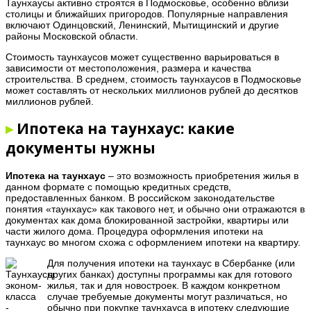
Таунхаусы активно строятся в Подмосковье, особенно вблизи
столицы и ближайших пригородов. Популярные направления
включают Одинцовский, Ленинский, Мытищинский и другие
районы Московской области.
Стоимость таунхаусов может существенно варьироваться в
зависимости от местоположения, размера и качества
строительства. В среднем, стоимость таунхаусов в Подмосковье
может составлять от нескольких миллионов рублей до десятков
миллионов рублей.
▸
Ипотека на таунхаус: какие
документы нужны
Ипотека на таунхаус
– это возможность приобретения жилья в
данном формате с помощью кредитных средств,
предоставленных банком. В российском законодательстве
понятия «таунхаус» как такового нет, и обычно они отражаются в
документах как дома блокированной застройки, квартиры или
части жилого дома. Процедура оформления ипотеки на
таунхаус во многом схожа с оформлением ипотеки на квартиру.
Для получения ипотеки на таунхаус в Сбербанке (или
других банках) доступны программы как для готового
жилья, так и для новостроек. В каждом конкретном
случае требуемые документы могут различаться, но
обычно при покупке таунхауса в ипотеку следующие