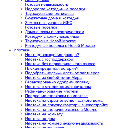
Готовая недвижимость
Недорогие коттеджные поселки
Таунхаусы эконом-класса
Бюджетные дома и коттеджи
Земельные участки ИЖС
Готовые поселки
Дома с газом и электричеством
Коттеджи с коммуникациями
Таунхаусы в Новой Москве
Коттеджные поселки в Новой Москве
Ипотека
Нет подтверждения дохода?
Ипотека с господдержкой
Ипотека без первоначального взноса
Плохая кредитная история?
Подобрать недвижимость от партнёров
Ипотека из любой точки Мира
Гарантированно одобрим ипотеку
Ипотека с материнским капиталом
Рефинансирование ипотеки
Продление страховки по ипотеке
Ипотека на строительство частного дома
Ипотека на покупку квартиры в новостройке
Ипотека на вторичное жилье в Москве
Ипотека на комнату
Ипотека на дом
Ипотека на коммерческую недвижимость
Ипотека на таунхаус