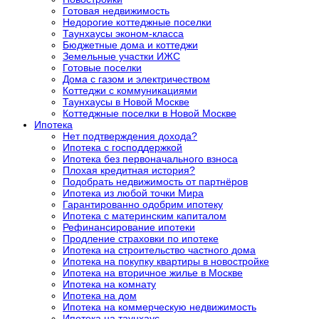
Готовая недвижимость
Недорогие коттеджные поселки
Таунхаусы эконом-класса
Бюджетные дома и коттеджи
Земельные участки ИЖС
Готовые поселки
Дома с газом и электричеством
Коттеджи с коммуникациями
Таунхаусы в Новой Москве
Коттеджные поселки в Новой Москве
Ипотека
Нет подтверждения дохода?
Ипотека с господдержкой
Ипотека без первоначального взноса
Плохая кредитная история?
Подобрать недвижимость от партнёров
Ипотека из любой точки Мира
Гарантированно одобрим ипотеку
Ипотека с материнским капиталом
Рефинансирование ипотеки
Продление страховки по ипотеке
Ипотека на строительство частного дома
Ипотека на покупку квартиры в новостройке
Ипотека на вторичное жилье в Москве
Ипотека на комнату
Ипотека на дом
Ипотека на коммерческую недвижимость
Ипотека на таунхаус