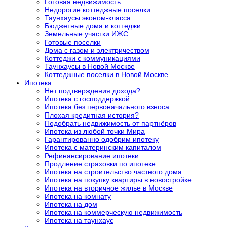
Готовая недвижимость
Недорогие коттеджные поселки
Таунхаусы эконом-класса
Бюджетные дома и коттеджи
Земельные участки ИЖС
Готовые поселки
Дома с газом и электричеством
Коттеджи с коммуникациями
Таунхаусы в Новой Москве
Коттеджные поселки в Новой Москве
Ипотека
Нет подтверждения дохода?
Ипотека с господдержкой
Ипотека без первоначального взноса
Плохая кредитная история?
Подобрать недвижимость от партнёров
Ипотека из любой точки Мира
Гарантированно одобрим ипотеку
Ипотека с материнским капиталом
Рефинансирование ипотеки
Продление страховки по ипотеке
Ипотека на строительство частного дома
Ипотека на покупку квартиры в новостройке
Ипотека на вторичное жилье в Москве
Ипотека на комнату
Ипотека на дом
Ипотека на коммерческую недвижимость
Ипотека на таунхаус